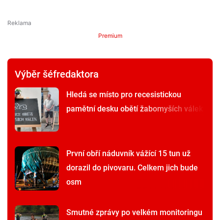
Premium
Výběr šéfredaktora
Hledá se místo pro recesistickou
pamětní desku obětí žabomyších válek
První obří náduvník vážící 15 tun už
dorazil do pivovaru. Celkem jich bude
osm
Smutné zprávy po velkém monitoringu