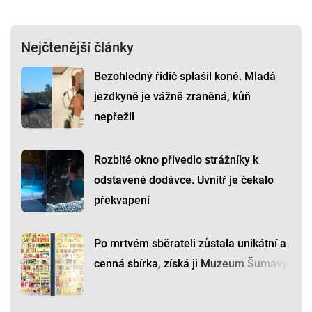
Nejčtenější články
Bezohledný řidič splašil koně. Mladá
jezdkyně je vážně zraněná, kůň
nepřežil
Rozbité okno přivedlo strážníky k
odstavené dodávce. Uvnitř je čekalo
překvapení
Po mrtvém sběrateli zůstala unikátní a
cenná sbírka, získá ji Muzeum Šumavy