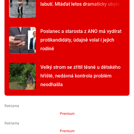
labutí. Mláďat letos dramaticky ubylo
Poslanec a starosta z ANO má vydírat
protikandidáty, údajně volal i jejich
rodině
Velký strom se zřítil těsně u dětského
hřiště, nedávná kontrola problém
neodhalila
Premium
Premium