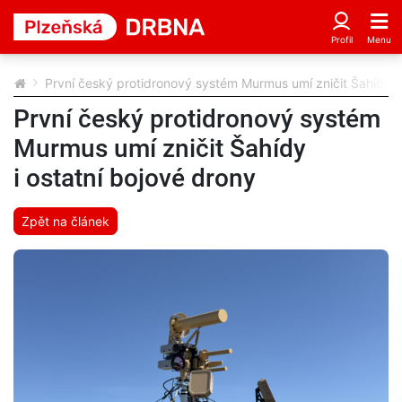
První český protidronový systém Murmus umí zničit Šahídy i 
První český protidronový systém
Murmus umí zničit Šahídy
i ostatní bojové drony
Zpět na článek