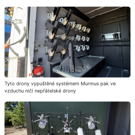
Tyto drony vypuštěné systémem Murmus pak ve
vzduchu ničí nepřátelské drony